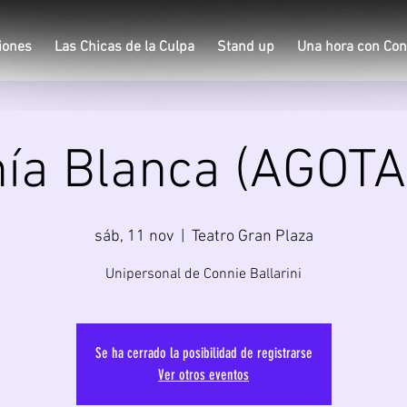
iones
Las Chicas de la Culpa
Stand up
Una hora con Con
ía Blanca (AGOT
sáb, 11 nov
  |  
Teatro Gran Plaza
Unipersonal de Connie Ballarini
Se ha cerrado la posibilidad de registrarse
Ver otros eventos