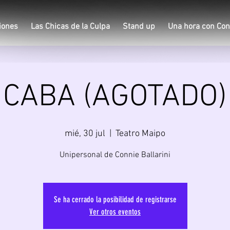
iones
Las Chicas de la Culpa
Stand up
Una hora con Con
CABA (AGOTADO)
mié, 30 jul
  |  
Teatro Maipo
Unipersonal de Connie Ballarini
Se ha cerrado la posibilidad de registrarse
Ver otros eventos