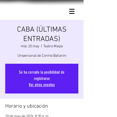
Connie Ballarini.
CABA (ÚLTIMAS
ENTRADAS)
mié, 20 may
  |  
Teatro Maipo
Unipersonal de Connie Ballarini
Se ha cerrado la posibilidad de
registrarse
Ver otros eventos
Horario y ubicación
20 de may de 2026, 8:30 p. m.