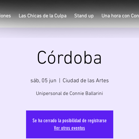
iones
Las Chicas de la Culpa
Stand up
Una hora con Con
Córdoba
sáb, 05 jun
  |  
Ciudad de las Artes
Unipersonal de Connie Ballarini
Se ha cerrado la posibilidad de registrarse
Ver otros eventos