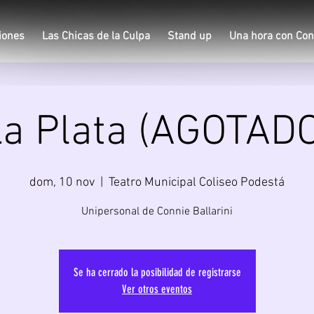
iones
Las Chicas de la Culpa
Stand up
Una hora con Con
a Plata (AGOTAD
dom, 10 nov
  |  
Teatro Municipal Coliseo Podestá
Unipersonal de Connie Ballarini
Se ha cerrado la posibilidad de registrarse
Ver otros eventos