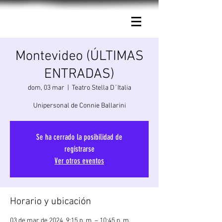
Connie Ballarini.
Montevideo (ÚLTIMAS
ENTRADAS)
dom, 03 mar
  |  
Teatro Stella D´Italia
Unipersonal de Connie Ballarini
Se ha cerrado la posibilidad de
registrarse
Ver otros eventos
Horario y ubicación
03 de mar de 2024, 9:15 p. m. – 10:45 p. m.