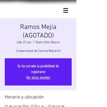
Connie Ballarini.
Ramos Mejía
(AGOTADO)
sáb, 01 jun
  |  
Teatro Don Bosco
Unipersonal de Connie Ballarini
Se ha cerrado la posibilidad de
registrarse
Ver otros eventos
Horario y ubicación
01 de jun de 2024, 10:30 p. m. – 02 de jun de