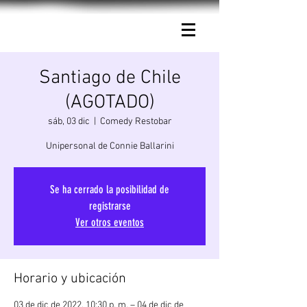
Connie Ballarini.
Santiago de Chile
(AGOTADO)
sáb, 03 dic
  |  
Comedy Restobar
Unipersonal de Connie Ballarini
Se ha cerrado la posibilidad de
registrarse
Ver otros eventos
Horario y ubicación
03 de dic de 2022, 10:30 p. m. – 04 de dic de